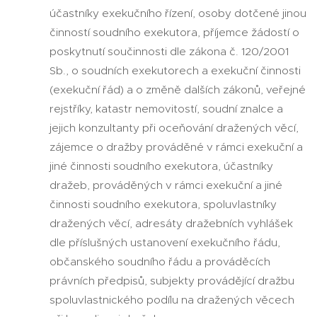
účastníky exekučního řízení, osoby dotčené jinou
činností soudního exekutora, příjemce žádostí o
poskytnutí součinnosti dle zákona č. 120/2001
Sb., o soudních exekutorech a exekuční činnosti
(exekuční řád) a o změně dalších zákonů, veřejné
rejstříky, katastr nemovitostí, soudní znalce a
jejich konzultanty při oceňování dražených věcí,
zájemce o dražby prováděné v rámci exekuční a
jiné činnosti soudního exekutora, účastníky
dražeb, prováděných v rámci exekuční a jiné
činnosti soudního exekutora, spoluvlastníky
dražených věcí, adresáty dražebních vyhlášek
dle příslušných ustanovení exekučního řádu,
občanského soudního řádu a prováděcích
právních předpisů, subjekty provádějící dražbu
spoluvlastnického podílu na dražených věcech