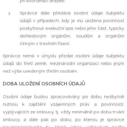
při koordinaci dražeb.
Správce dále předává osobní údaje Subjektu
údajů v případech, kdy je mu uložena povinnost
poskytnout exekuční spis nebo jeho část, typicky
dohledovým orgánům, soudům a orgánům
činným v trestním řízení.
Správce nemá v úmyslu předat osobní údaje Subjektu
údajů do třetí země, mezinárodní organizaci nebo jiným
než výše uvedeným třetím osobám.
DOBA ULOŽENÍ OSOBNÍCH ÚDAJŮ
Osobní údaje budou zpracovávány po dobu nezbytně
nutnou k zajištění vzájemných práv a povinností,
vyplývajících ze smlouvy, tj. vždy minimálně po dobu trvání
smlouvy, a dále pak po dobu, po kterou je správce