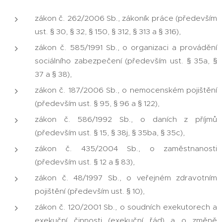
zákon č. 262/2006 Sb., zákoník práce (především
ust. § 30, § 32, § 150, § 312, § 313 a § 316),
zákon č. 585/1991 Sb., o organizaci a provádění
sociálního zabezpečení (především ust. § 35a, §
37 a § 38),
zákon č. 187/2006 Sb., o nemocenském pojištění
(především ust. § 95, § 96 a § 122),
zákon č. 586/1992 Sb., o daních z příjmů
(především ust. § 15, § 38j, § 35ba, § 35c),
zákon č. 435/2004 Sb., o zaměstnanosti
(především ust. § 12 a § 83),
zákon č. 48/1997 Sb., o veřejném zdravotním
pojištění (především ust. § 10),
zákon č. 120/2001 Sb., o soudních exekutorech a
exekuční činnosti (exekuční řád) a o změně