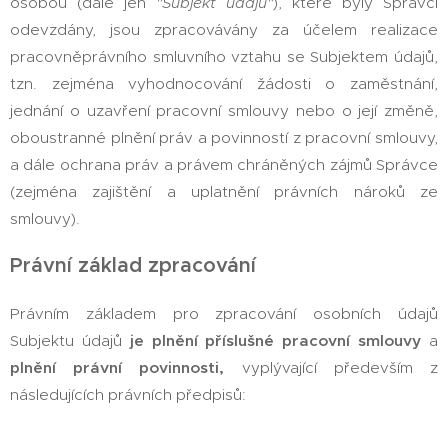
osobou (dále jen
"Subjekt údajů"
), které byly Správci
odevzdány, jsou zpracovávány za účelem realizace
pracovněprávního smluvního vztahu se Subjektem údajů,
tzn. zejména vyhodnocování žádosti o zaměstnání,
jednání o uzavření pracovní smlouvy nebo o její změně,
oboustranné plnění práv a povinností z pracovní smlouvy,
a dále ochrana práv a právem chráněných zájmů Správce
(zejména zajištění a uplatnění právních nároků ze
smlouvy).
Právní základ zpracování
Právním základem pro zpracování osobních údajů
Subjektu údajů
je plnění příslušné pracovní smlouvy
a
plnění právní povinnosti,
vyplývající především z
následujících právních předpisů: