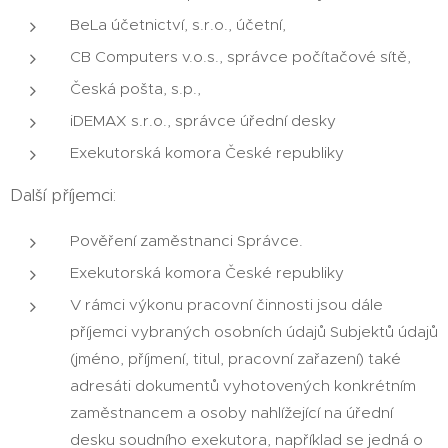
BeLa účetnictví, s.r.o., účetní,
CB Computers v.o.s., správce počítačové sítě,
Česká pošta, s.p.,
iDEMAX s.r.o., správce úřední desky
Exekutorská komora České republiky
Další příjemci:
Pověření zaměstnanci Správce.
Exekutorská komora České republiky
V rámci výkonu pracovní činnosti jsou dále
příjemci vybraných osobních údajů Subjektů údajů
(jméno, příjmení, titul, pracovní zařazení) také
adresáti dokumentů vyhotovených konkrétním
zaměstnancem a osoby nahlížející na úřední
desku soudního exekutora, například se jedná o