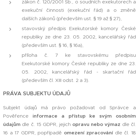
zákon č. 120/2001 Sb., o soudních exekutorech a
exekuční činnosti (exekuční řád) a o změně
dalších zákonů (především ust. § 19 až § 27),
stavovský předpis Exekutorské komory České
republiky ze dne 23. 05. 2002, kancelářský řád
(především ust. § 16, § 16a),
příloha č. 7 ke stavovskému předpisu
Exekutorské komory České republiky ze dne 23.
05. 2002, kancelářský řád - skartační řád
(především čl. XIII odst. 2 a 3).
PRÁVA SUBJEKTU ÚDAJŮ
Subjekt údajů má právo požadovat od Správce a
Pověřence
informace a přístup ke svým osobním
údajům
dle č. 15 GDPR, jejich
opravu nebo výmaz
dle čl.
16 a 17 GDPR, popřípadě
omezení zpracování
dle čl. 18