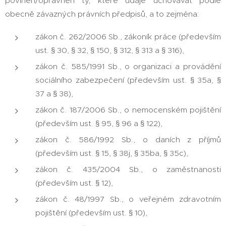
povinen/oprávněn ty, které údaje uchovávat podle
obecně závazných právních předpisů, a to zejména:
zákon č. 262/2006 Sb., zákoník práce (především
ust. § 30, § 32, § 150, § 312, § 313 a § 316),
zákon č. 585/1991 Sb., o organizaci a provádění
sociálního zabezpečení (především ust. § 35a, §
37 a § 38),
zákon č. 187/2006 Sb., o nemocenském pojištění
(především ust. § 95, § 96 a § 122),
zákon č. 586/1992 Sb., o daních z příjmů
(především ust. § 15, § 38j, § 35ba, § 35c),
zákon č. 435/2004 Sb., o zaměstnanosti
(především ust. § 12),
zákon č. 48/1997 Sb., o veřejném zdravotním
pojištění (především ust. § 10),