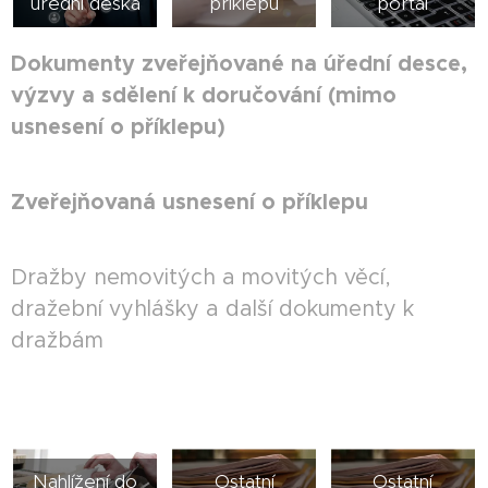
úřední deska
příklepu
portál
Dokumenty zveřejňované na úřední desce,
výzvy a sdělení k doručování (mimo
usnesení o příklepu)
Zveřejňovaná usnesení o příklepu
Dražby nemovitých a movitých věcí,
dražební vyhlášky a další dokumenty k
dražbám
Nahlížení do
Ostatní
Ostatní