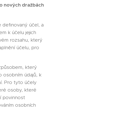
 o nových dražbách
 definovaný účel, a
m k účelu jejich
vém rozsahu, který
plnění účelu, pro
 způsobem, který
o osobním údajů, k
í. Pro tyto účely
eré osoby, které
jí povinnost
cováním osobních