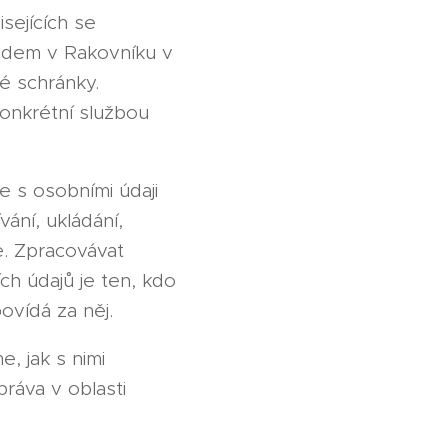
ejících se
adem v Rakovníku v
é schránky.
onkrétní službou
 s osobními údaji
vání, ukládání,
e. Zpracovávat
h údajů je ten, kdo
ovídá za něj.
, jak s nimi
ráva v oblasti