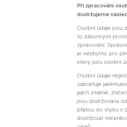
Při zpracování oso
dodržujeme následu
Osobní údaje jsou 
to zákonnými prost
zpracování. Správc
je nezbytný pro pln
který jsou osobní ú
Osobní údaje regis
zabraňuje jakémuko
jejich změně, zniče
jsou dodržována odp
přijdou do styku s 
dodržovat mlčenlivo
údajů.