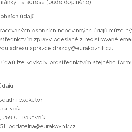
hránky na adrese (bude doplněno)
obních údajů
pracovaných osobních nepovinných údajů může bý
ostřednictvím zprávy odeslané z registrované ema
ovou adresu správce drazby@eurakovnik.cz.
údajů lze kdykoliv prostřednictvím stejného formu
údajů
 soudní exekutor
Rakovník
 269 01 Rakovník
 251, podatelna@eurakovnik.cz