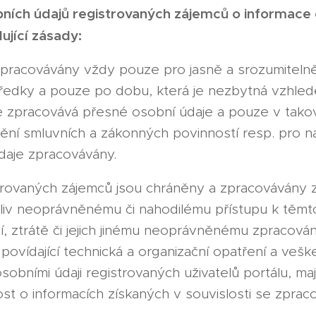
bních údajů registrovaných zájemců o informace
jící zásady:
zpracovávány vždy pouze pro jasně a srozumitelně
ředky a pouze po dobu, která je nezbytná vzhlede
e zpracovává přesné osobní údaje a pouze v tako
ění smluvních a zákonných povinností resp. pro na
daje zpracovávány.
trovaných zájemců jsou chráněny a zpracovávány
liv neoprávněnému či nahodilému přístupu k těmt
ní, ztrátě či jejich jinému neoprávněnému zpracován
ovídající technická a organizační opatření a vešk
osobními údaji registrovaných uživatelů portálu, ma
st o informacích získaných v souvislosti se zpra