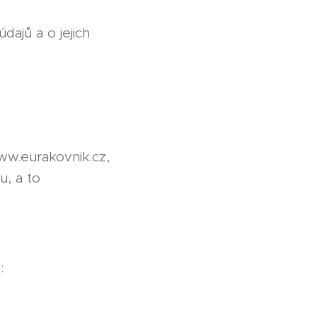
dajů a o jejich
ww.eurakovnik.cz,
u, a to
: