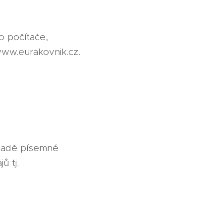
o počítače,
www.eurakovnik.cz.
kladě písemné
ů tj.