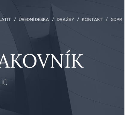
LATIT
ÚŘEDNÍ DESKA
DRAŽBY
KONTAKT
GDPR
AKOVNÍK
JŮ