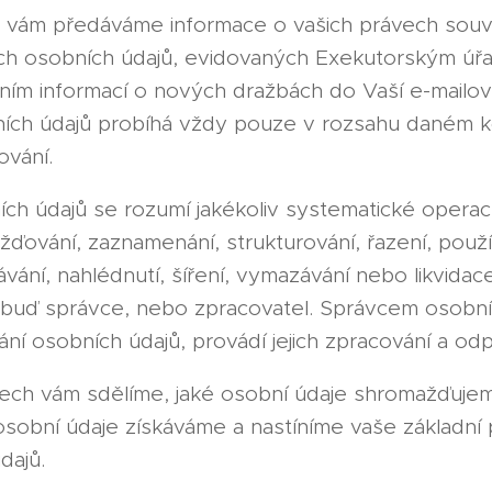
ám předáváme informace o vašich právech souvis
ch osobních údajů, evidovaných Exekutorským úř
láním informací o nových dražbách do Vaší e-mailov
ích údajů probíhá vždy pouze v rozsahu daném k
vání.
ch údajů se rozumí jakékoliv systematické operace
ažďování, zaznamenání, strukturování, řazení, použí
ání, nahlédnutí, šíření, vymazávání nebo likvidac
buď správce, nebo zpracovatel. Správcem osobníc
ání osobních údajů, provádí jejich zpracování a odp
ech vám sdělíme, jaké osobní údaje shromažďujeme
obní údaje získáváme a nastíníme vaše základní p
dajů.