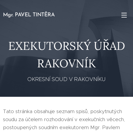
Mgr. PAVEL TINTĚRA
EXEKUTORSKÝ ÚŘAD
RAKOVNÍK
OKRESNÍ SOUD V RAKOVNÍKU
Tato stránka obsahuje seznam spisů, poskytnutých
soudu za účelem rozhodování v exekučních věcech,
postoupených soudním exekutorem Mgr. Pavlem