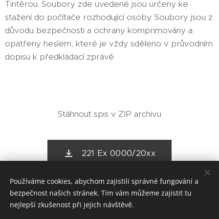
Tintěrou. Soubory zde uvedené jsou určeny ke
stažení do počítače rozhodující osoby. Soubory jsou z
důvodu bezpečnosti a ochrany komprimovány a
opatřeny heslem, které je vždy sděleno v průvodním
dopisu k předkládací zprávě.
Stáhnout spis v ZIP archivu
221 Ex 0000/20xx
Používáme cookies, abychom zajistili správné fungování a
bezpečnost našich stránek. Tím vám můžeme zajistit tu
nejlepší zkušenost při jejich návštěvě.
Exekutorský úřad Rakovník, Mgr. Pavel Tintěra, Husovo
náměstí 22, 269 01 Rakovník, (+420) 313 251 251